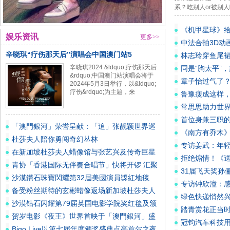
系？吃别人or被别
《机甲星球》
娱乐资讯
更多>>
中法合拍3D动
辛晓琪“疗伤那天后”演唱会中国澳门站5
林志玲穿鱼尾
辛晓琪2024 &ldquo;疗伤那天后
发，好清纯
同是“胸太平”
&rdquo;中国澳门站演唱会将于
体验
章子怡过气了
2024年5月3日举行，以&ldquo;
疗伤&rdquo;为主题，来
鲁豫瘦成这样
常思思助力世界
首位身兼三职的
「澳門銀河」荣誉呈献：「追」张靓颖世界巡
《南方有乔木
回演
杜莎夫人陪你勇闯奇幻丛林
专访姜武：年轻
在新加坡杜莎夫人蜡像馆与张艺兴及传奇巨星
拒绝煽情！《
同台
青协「香港国际无伴奏合唱节」快将开锣 汇聚
31届飞天奖孙
欧
沙漠鑽石珠寶閃耀第32屆美國演員獎紅地毯
专访钟欣潼：感
Jessi
备受粉丝期待的玄彬蜡像返场新加坡杜莎夫人
绿色快递悄然
蜡像
沙漠钻石闪耀第79届英国电影学院奖红毯及颁
踏青赏花正当时，
奖礼
贺岁电影《夜王》世界首映于「澳門銀河」盛
冠钧汽车科技
大举
Bigo Live以第七届年度颁奖盛典点亮首尔之夜