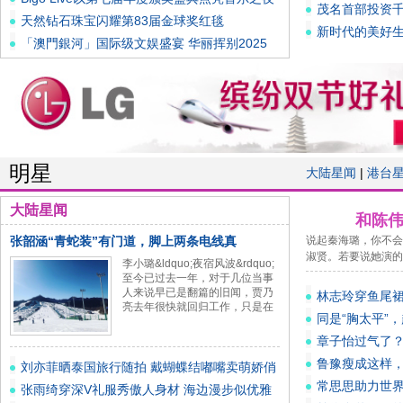
茂名首部投资千
天然钻石珠宝闪耀第83届金球奖红毯
新时代的美好
「澳門銀河」国际级文娱盛宴 华丽挥别2025
璀
明星
大陆星闻
|
港台
大陆星闻
和陈
张韶涵“青蛇装”有门道，脚上两条电线真
说起秦海璐，你不会
淑贤。若要说她演的
李小璐&ldquo;夜宿风波&rdquo;
至今已过去一年，对于几位当事
人来说早已是翻篇的旧闻，贾乃
林志玲穿鱼尾
亮去年很快就回归工作，只是在
发，好清纯
同是“胸太平”
体验
章子怡过气了
鲁豫瘦成这样
刘亦菲晒泰国旅行随拍 戴蝴蝶结嘟嘴卖萌娇俏
常思思助力世界
可
张雨绮穿深V礼服秀傲人身材 海边漫步似优雅