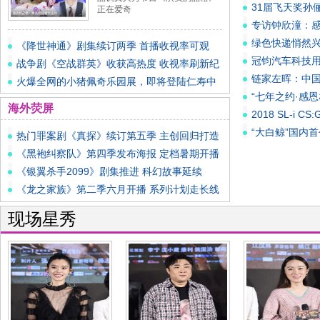
31届飞天奖孙
正在爱奇
专访钟欣潼：感
绿色快递悄然
《降世神通》剧集续订两季 首播收视率可观
冠钧汽车科技
战争剧《空战群英》收获高热度 收视率刷新纪
链家左晖：中
录
火爆全网的小猪佩奇乐园展，即将登陆仁寿中
“七年之约·感
铁！
海外荧屏
2018 SL-i
“大白鲸”国内
热门罪案剧《真探》续订第五季 主创回归打造
州
《黑袍纠察队》第四季发布海报 定档暑期开播
《银翼杀手2099》剧集推进 科幻故事延续
《龙之家族》第二季六月开播 系列计划走长线
现场星秀