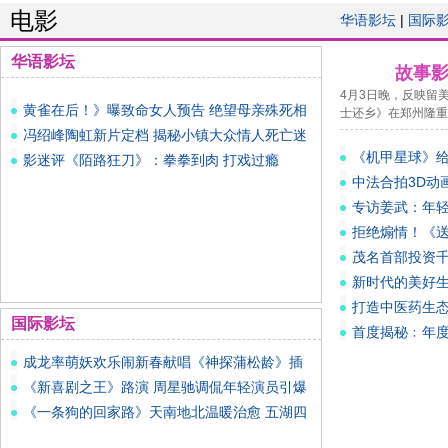
电影
华语影坛
|
国际
华语影坛
故事
4月3日晚，反映留
黄雀在后！》曝致命女人预告 绝望母亲殊死相
士还乡》在郑州隆重
搏
冯绍峰陶虹新片定档 揭秘小镇大众情人死亡迷
《机甲星球》
局
影迷评《陌路狂刀》：拳拳到肉 打戏过瘾
中法合拍3D动
专访姜武：年轻
拒绝煽情！《
茂名首部投资千
新时代的美好
打造中医药生
国际影坛
首度揭秘﹕年
成龙率萌妖欢乐闹新春献唱《神探蒲松龄》插
曲《
《新喜剧之王》路演 周星驰调侃年轻演员引爆
笑
《一条狗的回家路》天南地北温暖治愈 五湖四
海