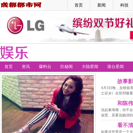
首页
新闻
科技
首页
资讯
爆料台
扒秘闻
大陆星闻
港台星闻
故事
4月3日晚，反映留
士还乡》在郑州隆重
和陈
说起秦海璐，你不会
淑贤。若要说她演的
看不
如果这世界是一个大