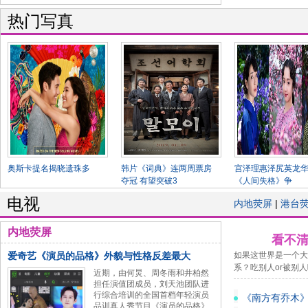
热门写真
奥斯卡提名揭晓遗珠多
韩片《词典》连两周票房
宫泽理惠泽尻英龙
夺冠 有望突破3
《人间失格》争
电视
内地荧屏
|
港台
内地荧屏
看不
爱奇艺《演员的品格》外貌与性格反差最大
如果这世界是一个大
系？吃别人or被别
近期，由何炅、周冬雨和井柏然
担任演值团成员，刘天池团队进
行综合培训的全国首档年轻演员
《南方有乔木
品训真人秀节目《演员的品格》