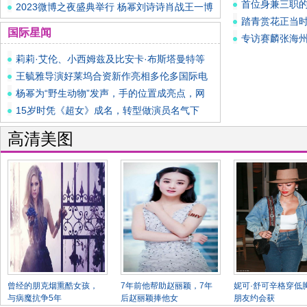
首位身兼三职的
黑天
2023微博之夜盛典举行 杨幂刘诗诗肖战王一博
踏青赏花正当时，
等
国际星闻
专访赛麟张海
莉莉·艾伦、小西姆兹及比安卡·布斯塔曼特等
明
王毓雅导演好莱坞合资新作亮相多伦多国际电
影节
杨幂为“野生动物”发声，手的位置成亮点，网
友
15岁时凭《超女》成名，转型做演员名气下
滑，出
高清美图
曾经的朋克烟熏酷女孩，
7年前他帮助赵丽颖，7年
妮可·舒可辛格穿低胸
与病魔抗争5年
后赵丽颖捧他女
朋友约会获